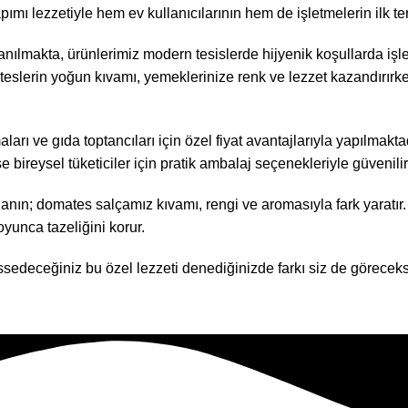
ı lezzetiyle hem ev kullanıcılarının hem de işletmelerin ilk terc
anılmakta, ürünlerimiz modern tesislerde hijyenik koşullarda iş
erin yoğun kıvamı, yemeklerinize renk ve lezzet kazandırırken;
maları ve gıda toptancıları için özel fiyat avantajlarıyla yapılmakt
e bireysel tüketiciler için pratik ambalaj seçenekleriyle güvenili
llanın; domates salçamız kıvamı, rengi ve aromasıyla fark yarat
yunca tazeliğini korur.
ssedeceğiniz bu özel lezzeti denediğinizde farkı siz de göreceks