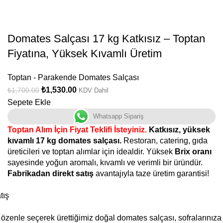
Domates Salçası 17 kg Katkısız – Toptan
Fiyatına, Yüksek Kıvamlı Üretim
Toptan - Parakende Domates Salçası
₺
1,530.00
₺
1,700.00
KDV Dahil
Sepete Ekle
Whatsapp Sipariş
Toptan Alım İçin Fiyat Teklifi İsteyiniz.
Katkısız, yüksek
kıvamlı 17 kg domates salçası.
Restoran, catering, gıda
üreticileri ve toptan alımlar için idealdir. Yüksek
Brix oranı
sayesinde yoğun aromalı, kıvamlı ve verimli bir üründür.
Fabrikadan direkt satış
avantajıyla taze üretim garantisi!
tış
özenle seçerek ürettiğimiz doğal domates salçası, sofralarınıza 