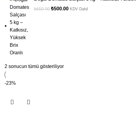
₺
500.00
₺
650.00
KDV Dahil
2 sonucun tümü gösteriliyor
-23%