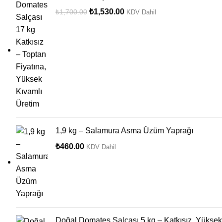
₺
1,530.00
₺
1,700.00
KDV Dahil
1,9 kg – Salamura Asma Üzüm Yaprağı
₺
460.00
KDV Dahil
Doğal Domates Salçası 5 kg – Katkısız, Yüksek 