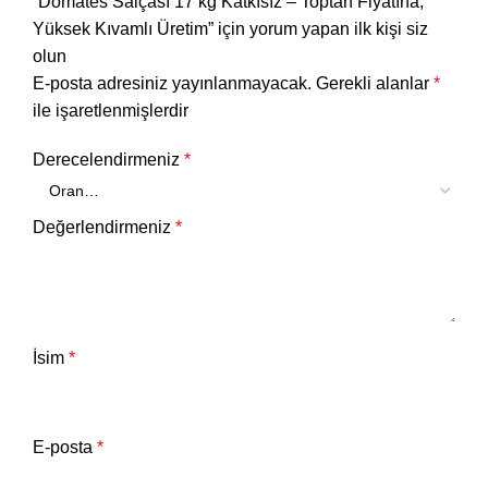
“Domates Salçası 17 kg Katkısız – Toptan Fiyatına,
Yüksek Kıvamlı Üretim” için yorum yapan ilk kişi siz
olun
E-posta adresiniz yayınlanmayacak.
Gerekli alanlar
*
ile işaretlenmişlerdir
Derecelendirmeniz
*
Değerlendirmeniz
*
İsim
*
E-posta
*