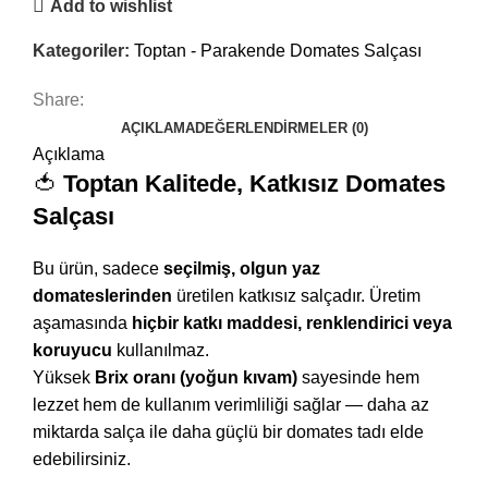
Add to wishlist
Kategoriler:
Toptan - Parakende Domates Salçası
Share:
AÇIKLAMA
DEĞERLENDIRMELER (0)
Açıklama
🍅
Toptan Kalitede, Katkısız Domates
Salçası
Bu ürün, sadece
seçilmiş, olgun yaz
domateslerinden
üretilen katkısız salçadır. Üretim
aşamasında
hiçbir katkı maddesi, renklendirici veya
koruyucu
kullanılmaz.
Yüksek
Brix oranı (yoğun kıvam)
sayesinde hem
lezzet hem de kullanım verimliliği sağlar — daha az
miktarda salça ile daha güçlü bir domates tadı elde
edebilirsiniz.