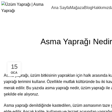
Ana Sayfa
Mağaza
Blog
Hakkımızd
Asma Yaprağı Nedir
15
OCA
Asma yaprağı, üzüm bitkisinin yaprakları için halk arasında ku
yaprağı terimini kullanır. Özellikle mutfak kültüründe bu iki ka
merak edilir. Bu yazıda asma yaprağı nedir, üzüm yaprağı ile 
şekilde ele alıyoruz.
Asma yaprağı denildiğinde kastedilen, üzüm asmasının taze ya
elde edilir. Ancak kalite, kullanım ve lezzet açısından yaprağın 