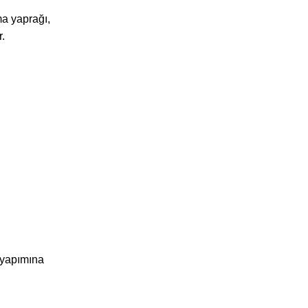
ma yaprağı,
r.
a yapımına