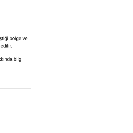
ştiği bölge ve
dilir.
kında bilgi