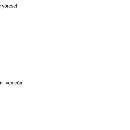
e yöresel
imi, yemeğin