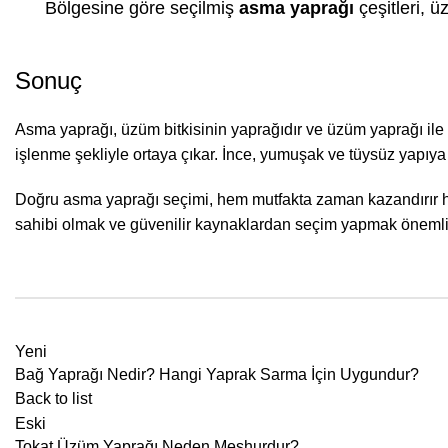
Bölgesine göre seçilmiş
asma yaprağı
çeşitleri, ü
Sonuç
Asma yaprağı,
üzüm bitkisinin yaprağıdır ve üzüm yaprağı ile b
işlenme şekliyle ortaya çıkar. İnce, yumuşak ve tüysüz yapıya 
Doğru
asma yaprağı
seçimi, hem mutfakta zaman kazandırır he
sahibi olmak ve güvenilir kaynaklardan seçim yapmak önemlid
Yeni
Bağ Yaprağı Nedir? Hangi Yaprak Sarma İçin Uygundur?
Back to list
Eski
Tokat Üzüm Yaprağı Neden Meşhurdur?