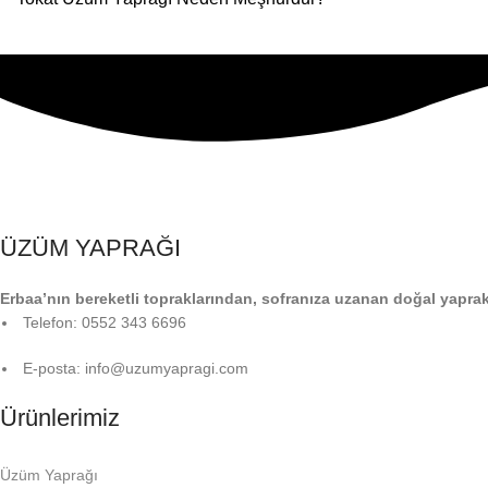
ÜZÜM YAPRAĞI
Erbaa’nın bereketli topraklarından, sofranıza uzanan doğal yaprak
Telefon: 0552 343 6696
E-posta: info@uzumyapragi.com
Ürünlerimiz
Üzüm Yaprağı