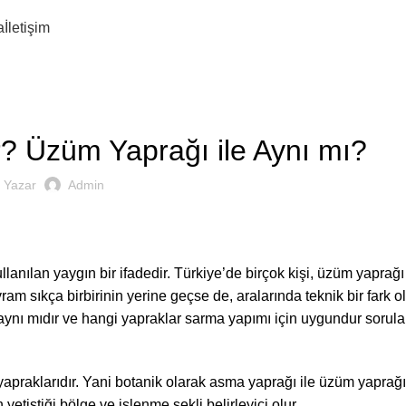
a
İletişim
YAPRAK HAKKINDA
? Üzüm Yaprağı ile Aynı mı?
Yazar
Admin
llanılan yaygın bir ifadedir. Türkiye’de birçok kişi, üzüm yaprağ
vram sıkça birbirinin yerine geçse de, aralarında teknik bir fark 
aynı mıdır ve hangi yapraklar sarma yapımı için uygundur sorular
praklarıdır. Yani botanik olarak asma yaprağı ile üzüm yaprağı
yetiştiği bölge ve işlenme şekli belirleyici olur.